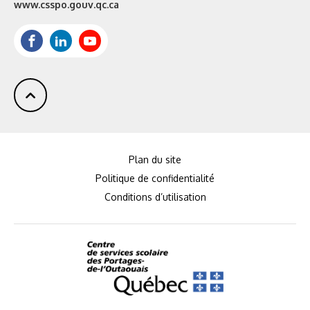
Site
www.csspo.gouv.qc.ca
web
:
Facebook
LinkedIn
Youtube
Plan du site
Politique de confidentialité
Conditions d’utilisation