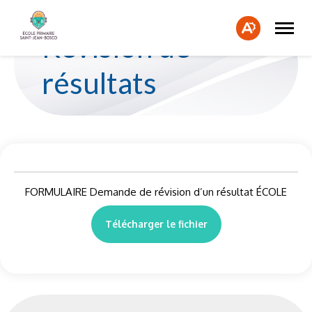
Ouvrir
Fe
la
Ouvrir
Révision de
naviga
la
la
du
barre
bar
site
d'accessibilité.
résultats
d'a
FORMULAIRE Demande de révision d’un résultat ÉCOLE
Télécharger le fichier