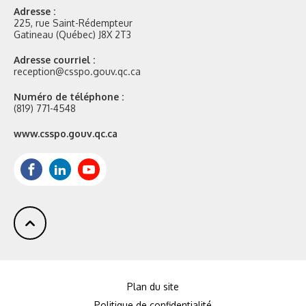
Adresse :
225, rue Saint-Rédempteur
Gatineau (Québec) J8X 2T3
Adresse courriel :
reception@csspo.gouv.qc.ca
Numéro de téléphone :
(819) 771-4548
Site
www.csspo.gouv.qc.ca
web
:
Facebook
LinkedIn
Youtube
Plan du site
Politique de confidentialité