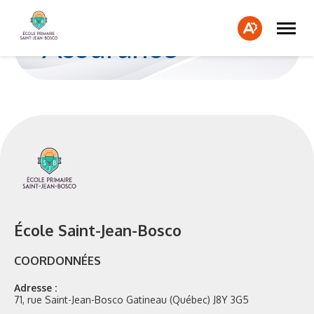
Ouvrir
Fe
la
Ouvrir
Assurance
naviga
la
la
du
barre
bar
site
d'accessibilité.
d'a
École Saint-Jean-Bosco
COORDONNÉES
Adresse :
71, rue Saint-Jean-Bosco Gatineau (Québec) J8Y 3G5